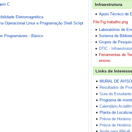
Infraestrutura
agem C
Apoio Técnico de El
ibilidade Eletromagnética
File:Fig trabalho.png
ma Operacional Linux e Programação Shell Script
Laboratórios de En
os Programáveis - Básico
Sistema de Bibliot
Grupos de Pesquis
DTIC - Infraestrutu
Ferramentas de Te
ensino
Links de Interess
MURAL DE AVIS
Resultados de Pr
Guia do Estudante
Programa de monito
Calendário Acadêm
Planta de Localiz
Prévia de Horário
Prévia de Horários
Ajuda para Wiki