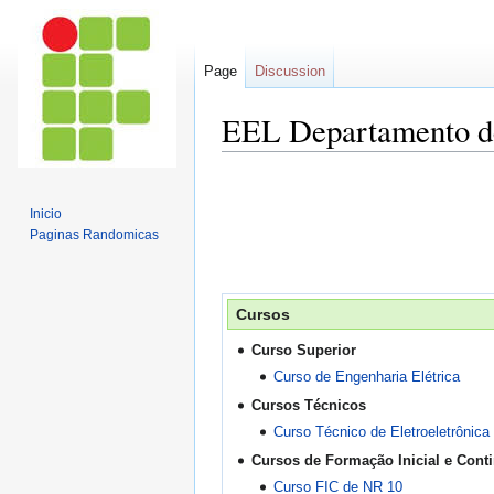
Page
Discussion
EEL Departamento de
Jump
Jump
to
to
Inicio
navigation
search
Paginas Randomicas
Cursos
Curso Superior
Curso de Engenharia Elétrica
Cursos Técnicos
Curso Técnico de Eletroeletrônica
Cursos de Formação Inicial e Cont
Curso FIC de NR 10