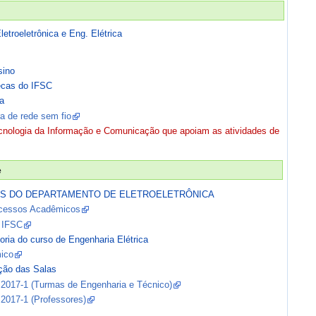
etroeletrônica e Eng. Elétrica
sino
ecas do IFSC
a
ra de rede sem fio
cnologia da Informação e Comunicação que apoiam as atividades de
e
OS DO DEPARTAMENTO DE ELETROELETRÔNICA
ocessos Acadêmicos
 IFSC
ria do curso de Engenharia Elétrica
ico
ação das Salas
s 2017-1 (Turmas de Engenharia e Técnico)
 2017-1 (Professores)