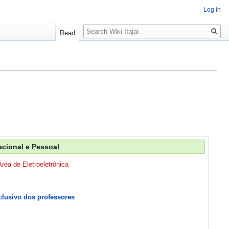
Log in
Search
Read
acional e Pessoal
rea de Eletroeletrônica
clusivo dos professores