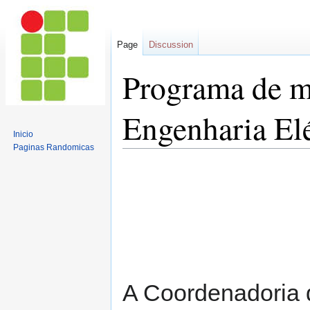
Page
Discussion
Programa de m
Engenharia Elé
Inicio
Paginas Randomicas
Jump
Jump
to
to
navigation
search
A Coordenadoria 