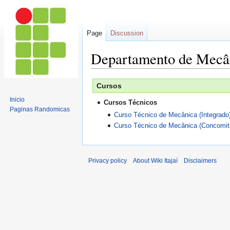
Page
Discussion
Departamento de Mecâ
Jump
Jump
Cursos
to
to
Inicio
Cursos Técnicos
navigation
search
Paginas Randomicas
Curso Técnico de Mecânica (Integrado
Curso Técnico de Mecânica (Concomit
Privacy policy
About Wiki Itajaí
Disclaimers