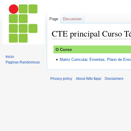
Page
Discussion
CTE principal Curso T
Jump
Jump
O Curso
to
to
Inicio
navigation
search
Matriz Curricular, Ementas, Plano de Ensin
Paginas Randomicas
Privacy policy
About Wiki Itajaí
Disclaimers